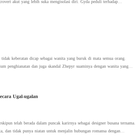
rovert akut yang lebih suka mengisolasi diri. Gyda peduli terhadap
n harus selalu rapi sedangkan Delmar tidak mau repot untuk peduli. Gyda
seksi, popular, dan selalu punya daftar tersendiri dalam mengurutkan para
ni. Tapi Delmar? Jangankan membuat daftar, berhadapan dengan perempuan
 orang yang berbeda kepribadian ini
ngan yang sama. Menjadi roommate dan akan tetap begitu selamanya. Gyda
atuh cinta pada Delmar karena pemuda itu bukan tipenya. Tapi siapa sangka
 karma-nya perkataannya sendiri.
 tidak keberatan dicap sebagai wanita yang buruk di mata semua orang.
cium penghianatan dan juga skandal Zhepyr suaminya dengan wanita yang
 itu. Davira tidak berpikir dua kali untuk menindak mereka dengan caranya,
dirinya lebih berharga dibanding apapun dan tidak layak diperlakukan
ecara Ugal-ugalan
 padaku suatu hari nanti karena telah memperlakukanku secara tidak adil!”
tuk dirinya sendiri dihadapan pria yang telah berjanji setia menjadi ksatria
Akankah ada maaf bagi sang suami diakhir kisah ini? Ataukah Davira memilih
ehidupan baru tanpanya?
skipun telah berada dalam puncak karirnya sebagai designer busana ternama.
inta, dan tidak punya niatan untuk menjalin hubungan romansa dengan