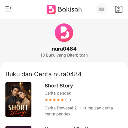
0
Beranda
Pengisian Ulang
Genre
nura0484
13 Buku yang Diterbitkan
Modern
Riwayat Membaca
Romantis
Buku dan Cerita nura0484
Keluar
Cerita pendek
Short Story
Miliarder
Cerita pendek
Unduh Aplikasi
Likantrof
5.0
Cerita Dewasa! 21+ Kumpulan cerita-
Siklus
cerita pendek