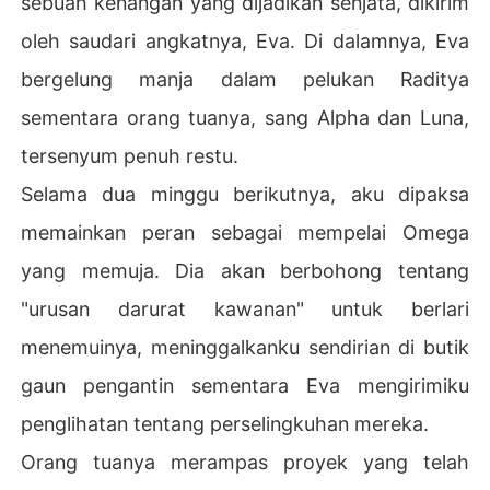
sebuah kenangan yang dijadikan senjata, dikirim
oleh saudari angkatnya, Eva. Di dalamnya, Eva
Sementara itu, Eva mengirimiku rekaman audio Raditya
 yang berjanji padanya bahwa Eva-lah yang akan meng
bergelung manja dalam pelukan Raditya
andung pewarisnya yang kuat, bukan aku.

sementara orang tuanya, sang Alpha dan Luna,
Mereka semua mengira aku adalah pion menyedihkan y
tersenyum penuh restu.
ang bisa dibuang kapan saja dalam permainan licik mer
Selama dua minggu berikutnya, aku dipaksa
eka. Mereka menungguku hancur.

memainkan peran sebagai mempelai Omega
Mereka tidak tahu bahwa aku diam-diam adalah pewari
yang memuja. Dia akan berbohong tentang
s kawanan paling kuat di benua ini. Dan aku sudah men
gatur agar Upacara Ikatan Suci kami disiarkan secara gl
"urusan darurat kawanan" untuk berlari
obal, mengubah hari sakral mereka menjadi panggung u
menemuinya, meninggalkanku sendirian di butik
ntuk penghinaan terbesar mereka.
gaun pengantin sementara Eva mengirimiku
penglihatan tentang perselingkuhan mereka.
Orang tuanya merampas proyek yang telah