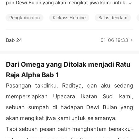
Cerita Pilihan
pan Dewi Bulan yang akan mengikat jiwa kami untuk sel
amanya.

Pengkhianatan
Kickass Heroine
Balas dendam
Tapi sebuah pesan batin menghantam benakku-sebuah
 kenangan yang dijadikan senjata, dikirim oleh saudari a
ngkatnya, Eva. Di dalamnya, Eva bergelung manja dala
Bab 24
01-06 19:33
m pelukan Raditya sementara orang tuanya, sang Alpha 
dan Luna, tersenyum penuh restu.

Dari Omega yang Ditolak menjadi Ratu
Selama dua minggu berikutnya, aku dipaksa memainkan 
Raja Alpha Bab 1
peran sebagai mempelai Omega yang memuja. Dia akan 
berbohong tentang "urusan darurat kawanan" untuk be
Pasangan takdirku, Raditya, dan aku sedang
rlari menemuinya, meninggalkanku sendirian di butik ga
un pengantin sementara Eva mengirimiku penglihatan te
mempersiapkan Upacara Ikatan Suci kami,
ntang perselingkuhan mereka.

sebuah sumpah di hadapan Dewi Bulan yang
Orang tuanya merampas proyek yang telah kucurahkan
akan mengikat jiwa kami untuk selamanya.
 jiwa dan ragaku selama dua tahun, memberikannya pa
Tapi sebuah pesan batin menghantam benakku-
da Eva sebagai hadiah. Mereka menyebutku Omega ber
darah lemah, tidak pantas untuk putra mereka.
