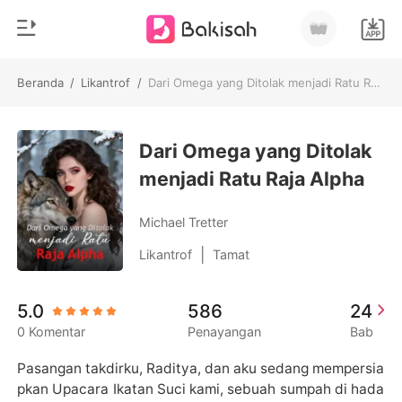
Beranda
/
Likantrof
/
Dari Omega yang Ditolak menjadi Ratu Raja Alpha
0
Beranda
Pengisian Ulang
Dari Omega yang Ditolak
Genre
menjadi Ratu Raja Alpha
Modern
Riwayat Membaca
Romantis
Michael Tretter
Keluar
Cerita pendek
|
Likantrof
Tamat
Miliarder
Unduh Aplikasi
5.0
586
24
Likantrof
0 Komentar
Penayangan
Bab
Siklus
Pasangan takdirku, Raditya, dan aku sedang mempersia
pkan Upacara Ikatan Suci kami, sebuah sumpah di hada