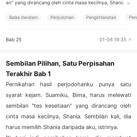
Cerita Pilihan
an" yang dirancang oleh cinta masa kecilnya, Shania. S
embilan kali, dia harus memilih Shania daripada aku, istr
inya.

Balas dendam
Perjodohan
Pengkhianatan
Per
Di hari jadi pernikahan kami, dia membuat pilihan terakh
irnya, meninggalkanku yang sakit dan berdarah di pingg
Bab 25
01-06 19:35
ir jalan tol saat badai.

Dia bergegas ke sisi Shania hanya karena wanita itu me
Sembilan Pilihan, Satu Perpisahan
nelepon, mengaku takut pada guntur. Dia pernah melaku
Terakhir Bab 1
kan ini sebelumnya-meninggalkan acara pembukaan gal
eriku demi mimpi buruk Shania, meninggalkan pemakam
Pernikahan hasil perjodohanku punya satu
an nenekku demi mobil Shania yang mogok. Seluruh hid
upku hanyalah catatan kaki dalam kisah mereka, sebua
syarat kejam. Suamiku, Bima, harus melewati
h peran yang belakangan diakui Shania telah dia pilihka
sembilan "tes kesetiaan" yang dirancang oleh
n khusus untukku.

cinta masa kecilnya, Shania. Sembilan kali, dia
Setelah empat tahun menjadi hadiah hiburan, hatiku tel
harus memilih Shania daripada aku, istrinya.
ah membeku. Tak ada lagi kehangatan yang tersisa unt
uk diberikan, tak ada lagi harapan yang bisa dihancurka