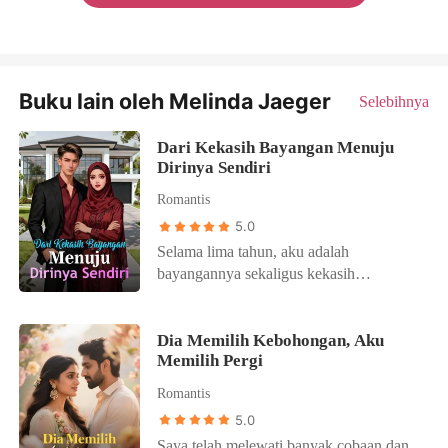
Buku lain oleh Melinda Jaeger
Selebihnya
Dari Kekasih Bayangan Menuju
Dirinya Sendiri
Romantis
5.0
Selama lima tahun, aku adalah
bayangannya sekaligus kekasih
rahasianya. Semua karena janji di ranjang
kematian yang kuucapkan pada kakaknya
—pria yang seharusnya kunikahi. Pada
Dia Memilih Kebohongan, Aku
Memilih Pergi
hari janji itu terpenuhi, dia menyuruhku
merencanakan pesta pertunangannya
Romantis
dengan wanita lain.
5.0
Saya telah melewati banyak cobaan dan