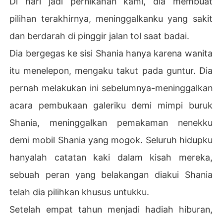
Di hari jadi pernikahan kami, dia membuat
n. Aku akhirnya selesai.

pilihan terakhirnya, meninggalkanku yang sakit
Jadi, ketika Shania memanggilku ke galeri seniku sendiri 
dan berdarah di pinggir jalan tol saat badai.
untuk babak terakhir penghinaan, aku sudah siap. Aku d
Dia bergegas ke sisi Shania hanya karena wanita
engan tenang menyaksikan suamiku, yang putus asa un
tuk menyenangkannya, menandatangani dokumen yang 
itu menelepon, mengaku takut pada guntur. Dia
disodorkan Shania di depannya tanpa melihat isinya. Di
pernah melakukan ini sebelumnya-meninggalkan
a pikir dia sedang menandatangani sebuah investasi. Di
a tidak tahu itu adalah surat perjanjian cerai yang telah
acara pembukaan galeriku demi mimpi buruk
 kuselipkan ke dalam map satu jam sebelumnya.
Shania, meninggalkan pemakaman nenekku
demi mobil Shania yang mogok. Seluruh hidupku
hanyalah catatan kaki dalam kisah mereka,
sebuah peran yang belakangan diakui Shania
telah dia pilihkan khusus untukku.
Setelah empat tahun menjadi hadiah hiburan,