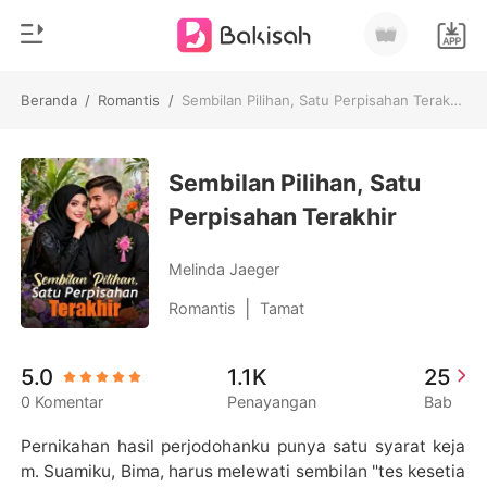
Beranda
/
Romantis
/
Sembilan Pilihan, Satu Perpisahan Terakhir
0
Beranda
Pengisian Ulang
Sembilan Pilihan, Satu
Genre
Perpisahan Terakhir
Modern
Riwayat Membaca
Romantis
Melinda Jaeger
Keluar
Cerita pendek
|
Romantis
Tamat
Miliarder
Unduh Aplikasi
5.0
1.1K
25
Likantrof
0 Komentar
Penayangan
Bab
Siklus
Pernikahan hasil perjodohanku punya satu syarat keja
m. Suamiku, Bima, harus melewati sembilan "tes kesetia