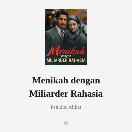
0
Pengisian Ulang
Riwayat Membaca
Menikah dengan
Miliarder Rahasia
Keluar
Penulis:
Alikat
Unduh Aplikasi