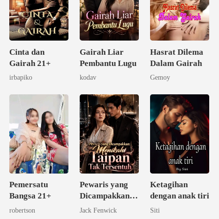
Cinta dan
Gairah Liar
Hasrat Dilema
Gairah 21+
Pembantu Lugu
Dalam Gairah
irbapiko
kodav
Gemoy
Pemersatu
Pewaris yang
Ketagihan
Bangsa 21+
Dicampakkan:
dengan anak tiri
Menikahi
robertson
Jack Fenwick
Siti
Taipan Tak