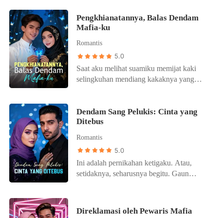
Pengkhianatannya, Balas Dendam
Mafia-ku
Romantis
5.0
Saat aku melihat suamiku memijat kaki
selingkuhan mendiang kakaknya yang
sedang hamil, aku tahu pernikahanku
sudah berakhir. Dia membawa
perempuan itu ke rumah kami dengan
Dendam Sang Pelukis: Cinta yang
Ditebus
dalih "tanggung jawab keluarga",
memaksaku melihatnya lebih
Romantis
mementingkan kenyamanan perempuan
5.0
itu daripada janji suci kami.
Ini adalah pernikahan ketigaku. Atau,
Pengkhianatan terakhir terjadi saat
setidaknya, seharusnya begitu. Gaun
perempuan itu mencuri dan dengan
putih ini terasa seperti kostum untuk
sengaja merusak kalung warisan ibuku
sebuah drama tragis yang terpaksa aku
yang tak ternilai harganya. Ketika aku
perankan berulang kali. Tunanganku,
menamparnya karena penghinaan itu,
Direklamasi oleh Pewaris Mafia
Damian Adiputra, berdiri di sampingku,