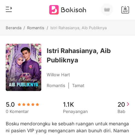
Beranda
/
Romantis
/
Istri Rahasianya, Aib Publiknya
0
Beranda
Pengisian Ulang
Istri Rahasianya, Aib
Genre
Publiknya
Modern
Riwayat Membaca
Romantis
Willow Hart
Keluar
Cerita pendek
|
Romantis
Tamat
Miliarder
Unduh Aplikasi
5.0
1.1K
20
Likantrof
0 Komentar
Penayangan
Bab
Siklus
Bosku mendorongku ke sebuah ruangan untuk menanga
ni pasien VIP yang mengancam akan bunuh diri. Naman