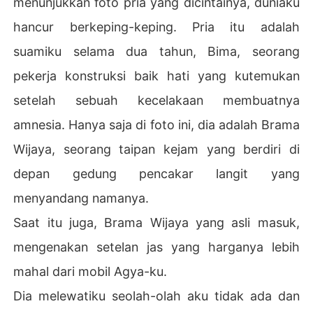
menunjukkan foto pria yang dicintainya, duniaku
enenangkan, nada yang sama yang dia gunakan padaku 
hancur berkeping-keping. Pria itu adalah
setelah hari yang buruk. "Aku tidak akan pernah mening
galkanmu lagi. Aku janji."

suamiku selama dua tahun, Bima, seorang
pekerja konstruksi baik hati yang kutemukan
Dia telah mengucapkan janji yang sama persis kepadak
u ratusan kali.

setelah sebuah kecelakaan membuatnya
amnesia. Hanya saja di foto ini, dia adalah Brama
Dia mencium kening Evelyn, menyatakan bahwa dia han
ya mencintainya-sebuah pertunjukan untuk satu penon
Wijaya, seorang taipan kejam yang berdiri di
ton: aku. Dia menunjukkan kepadaku bahwa seluruh per
depan gedung pencakar langit yang
nikahan kami, kehidupan kami bersama selama amnesia
nya, adalah rahasia yang harus dikubur.

menyandang namanya.
Saat itu juga, Brama Wijaya yang asli masuk,
Saat dia menggendong Evelyn keluar dari ruangan, mat
anya yang sedingin es menatapku untuk terakhir kaliny
mengenakan setelan jas yang harganya lebih
a.

mahal dari mobil Agya-ku.
Pesannya jelas: Kamu adalah masalah yang harus dilen
Dia melewatiku seolah-olah aku tidak ada dan
yapkan.