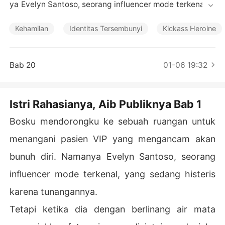
Cerita Pilihan
ya Evelyn Santoso, seorang influencer mode terkenal, y
ang sedang histeris karena tunangannya.

Kehamilan
Identitas Tersembunyi
Kickass Heroine
Tetapi ketika dia dengan berlinang air mata menunjukka
n foto pria yang dicintainya, duniaku hancur berkeping-
keping. Pria itu adalah suamiku selama dua tahun, Bima, 
Bab 20
01-06 19:32
seorang pekerja konstruksi baik hati yang kutemukan se
telah sebuah kecelakaan membuatnya amnesia. Hanya
 saja di foto ini, dia adalah Brama Wijaya, seorang taipa
Istri Rahasianya, Aib Publiknya Bab 1
n kejam yang berdiri di depan gedung pencakar langit y
ang menyandang namanya.

Bosku mendorongku ke sebuah ruangan untuk
menangani pasien VIP yang mengancam akan
Saat itu juga, Brama Wijaya yang asli masuk, mengenak
an setelan jas yang harganya lebih mahal dari mobil Ag
bunuh diri. Namanya Evelyn Santoso, seorang
ya-ku.

influencer mode terkenal, yang sedang histeris
Dia melewatiku seolah-olah aku tidak ada dan memeluk 
karena tunangannya.
Evelyn.

Tetapi ketika dia dengan berlinang air mata
"Sayang, aku di sini," gumamnya, suaranya dalam dan m