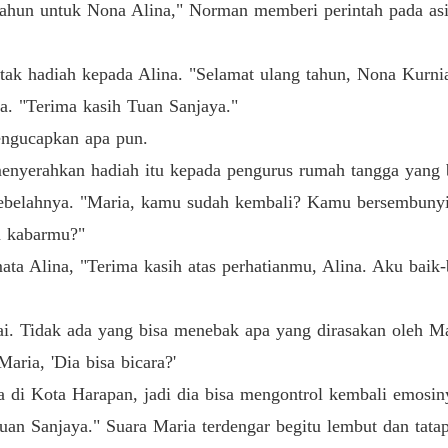
ahun untuk Nona Alina," Norman memberi perintah pada asi
Bab 40 
otak hadiah kepada Alina. "Selamat ulang tahun, Nona Kurni
. "Terima kasih Tuan Sanjaya."
ngucapkan apa pun.
enyerahkan hadiah itu kepada pengurus rumah tangga yang be
ebelahnya. "Maria, kamu sudah kembali? Kamu bersembuny
a kabarmu?"
a Alina, "Terima kasih atas perhatianmu, Alina. Aku baik-b
ai. Tidak ada yang bisa menebak apa yang dirasakan oleh Ma
aria, 'Dia bisa bicara?'
ka di Kota Harapan, jadi dia bisa mengontrol kembali emosin
Tuan Sanjaya." Suara Maria terdengar begitu lembut dan tat