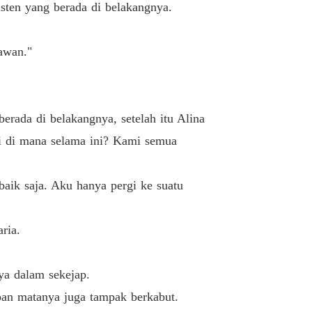
Cinta, Pengkhianatan dan Dendam: Godaan Mantan Istri yang Tak Tertahankan
sten yang berada di belakangnya.
Jatuh Cinta Lagi
13/12/2021
awan."
rada di belakangnya, setelah itu Alina
i di mana selama ini? Kami semua
aik saja. Aku hanya pergi ke suatu
ria.
ya dalam sekejap.
apan matanya juga tampak berkabut.