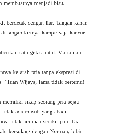
an membuatnya menjadi bisu.
Seorang Pria Licik dan Kekanak-kanakan
04/12/2021
Cinta, Pengkhianatan dan Dendam: Godaan Mantan Istri yang Tak Tertahankan
t berdetak dengan liar. Tangan kanan
Penderitaan Para Tuan
05/12/2021
di tangan kirinya hampir saja hancur
Cinta, Pengkhianatan dan Dendam: Godaan Mantan Istri yang Tak Tertahankan
Menjadi Sama
06/12/2021
berikan satu gelas untuk Maria dan
Cinta, Pengkhianatan dan Dendam: Godaan Mantan Istri yang Tak Tertahankan
Meminta Bantuan
07/12/2021
nya ke arah pria tanpa ekspresi di
Cinta, Pengkhianatan dan Dendam: Godaan Mantan Istri yang Tak Tertahankan
. "Tuan Wijaya, lama tidak bertemu!
Wanita Cantik Pembawa Bencana
08/12/2021
Cinta, Pengkhianatan dan Dendam: Godaan Mantan Istri yang Tak Tertahankan
 memiliki sikap seorang pria sejati
Alasan Tersembunyi Lainnya
09/12/2021
i, tidak ada musuh yang abadi.
Cinta, Pengkhianatan dan Dendam: Godaan Mantan Istri yang Tak Tertahankan
nya tidak berubah sedikit pun. Dia
Melayani Secara Pribadi
10/12/2021
alu bersulang dengan Norman, bibir
Cinta, Pengkhianatan dan Dendam: Godaan Mantan Istri yang Tak Tertahankan