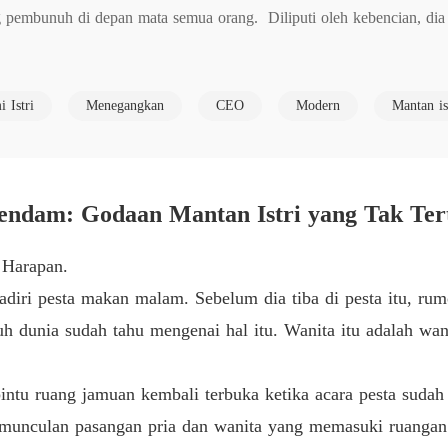
g pembunuh di depan mata semua orang.  Diliputi oleh kebencian, di
Bab 6 
 Istri
Menegangkan
CEO
Modern
Mantan is
ngan saingan ulung mantan suaminya.  Bangkit seperti terlahir kem
Bab 7 Ma
reka lakukan padanya.

Bab 8 K
tuk membalas dendam, tetapi sedikit yang dia tahu bahwa dia telah
ka yang tahu mana yang akan menang pada akhirnya.
Bab 9 B
 Harapan.
diri pesta makan malam. Sebelum dia tiba di pesta itu, r
Bab 10 
ruh dunia sudah tahu mengenai hal itu. Wanita itu adalah wan
Bab 11 
ntu ruang jamuan kembali terbuka ketika acara pesta sudah
emunculan pasangan pria dan wanita yang memasuki ruangan
Bab 12 J