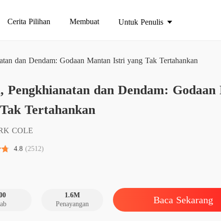
Cerita Pilihan
Membuat
Untuk Penulis
natan dan Dendam: Godaan Mantan Istri yang Tak Tertahankan
a, Pengkhianatan dan Dendam: Godaan 
Bab 1 K
 Tak Tertahankan
Bab 2 B
RK COLE
4.8
(2512)
Bab 3 A
Bab 4 P
00
1.6M
Baca Sekarang
ab
Penayangan
Bab 5 A