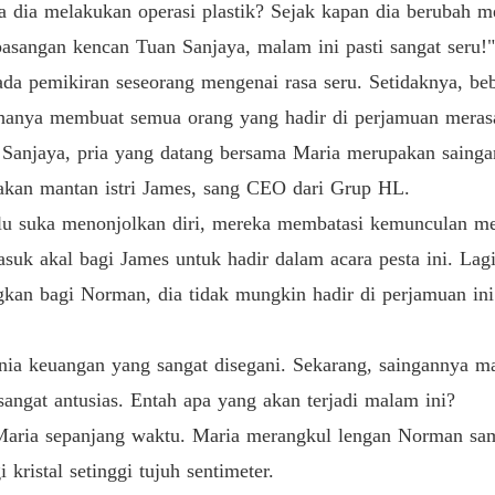
Bab 19 
dia melakukan operasi plastik? Sejak kapan dia berubah men
pasangan kencan Tuan Sanjaya, malam ini pasti sangat seru!"
Bab 20 
ada pemikiran seseorang mengenai rasa seru. Setidaknya, beb
k hanya membuat semua orang yang hadir di perjamuan mera
Bab 21 
Sanjaya, pria yang datang bersama Maria merupakan sainga
pakan mantan istri James, sang CEO dari Grup HL.
lu suka menonjolkan diri, mereka membatasi kemunculan me
Bab 22 
suk akal bagi James untuk hadir dalam acara pesta ini. Lag
ngkan bagi Norman, dia tidak mungkin hadir di perjamuan i
Bab 23 
unia keuangan yang sangat disegani. Sekarang, saingannya m
Bab 24 
sangat antusias. Entah apa yang akan terjadi malam ini?
Maria sepanjang waktu. Maria merangkul lengan Norman sam
Bab 25
kristal setinggi tujuh sentimeter.