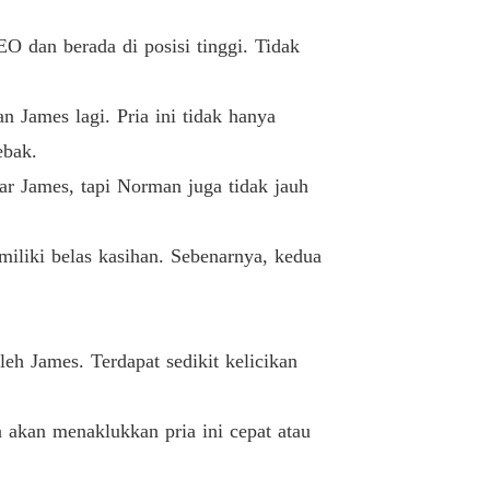
Sengaja Mempersulitnya
11/12/2021
O dan berada di posisi tinggi. Tidak
Cinta, Pengkhianatan dan Dendam: Godaan Mantan Istri yang Tak Tertahankan
Rasa Malu yang Membara
12/12/2021
n James lagi. Pria ini tidak hanya
Cinta, Pengkhianatan dan Dendam: Godaan Mantan Istri yang Tak Tertahankan
ebak.
Ceroboh
13/12/2021
r James, tapi Norman juga tidak jauh
Cinta, Pengkhianatan dan Dendam: Godaan Mantan Istri yang Tak Tertahankan
Memohon Sambil Berlutut
13/12/2021
iliki belas kasihan. Sebenarnya, kedua
Cinta, Pengkhianatan dan Dendam: Godaan Mantan Istri yang Tak Tertahankan
Dia Harus Dihukum
13/12/2021
Cinta, Pengkhianatan dan Dendam: Godaan Mantan Istri yang Tak Tertahankan
h James. Terdapat sedikit kelicikan
Kamu Itu Brengsek
13/12/2021
Cinta, Pengkhianatan dan Dendam: Godaan Mantan Istri yang Tak Tertahankan
 akan menaklukkan pria ini cepat atau
Ulurkan Tanganmu
13/12/2021