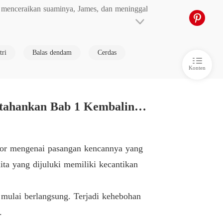
a menceraikan suaminya, James, dan meninggal
Cinta, Pengkhianatan dan Dendam: Godaan Mantan Istri yang Tak Tertahankan
Hukuman
03/12/2021
Cinta, Pengkhianatan dan Dendam: Godaan Mantan Istri yang Tak Tertahankan
tri
Balas dendam
Cerdas
bali dari kematian, dia bersumpah untuk memb
ntan Istri James
03/12/2021
Konten
Cinta, Pengkhianatan dan Dendam: Godaan Mantan Istri yang Tak Tertahankan
eluar dari Rumah Sakit
03/12/2021
 menjadi mangsanya.  Dalam permainan antara 
Cinta, Pengkhianatan dan Dendam: Godaan Mantan Istri yang Tak Tertahankan Bab 1 Kembalinya Sang Dewi
Cinta, Pengkhianatan dan Dendam: Godaan Mantan Istri yang Tak Tertahankan
ajingan Sombong
03/12/2021
Cinta, Pengkhianatan dan Dendam: Godaan Mantan Istri yang Tak Tertahankan
umor mengenai pasangan kencannya yang
Kenangan di Vila
03/12/2021
ita yang dijuluki memiliki kecantikan
Cinta, Pengkhianatan dan Dendam: Godaan Mantan Istri yang Tak Tertahankan
Masuk Tanpa Izin
03/12/2021
 mulai berlangsung. Terjadi kehebohan
Cinta, Pengkhianatan dan Dendam: Godaan Mantan Istri yang Tak Tertahankan
.
anji dengan Alina Dibatalkan
03/12/2021