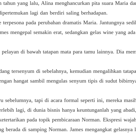
 tahun yang lalu, Alina menghancurkan pita suara Maria d
Bab 26 
pertemukan lagi dan berdiri saling berhadapan.
erpesona pada perubahan dramatis Maria. Jantungnya sediki
Bab 27 
mes mengepal semakin erat, sedangkan gelas wine yang ada 
Bab 28 
pelayan di bawah tatapan mata para tamu lainnya. Dia mem
Bab 29 
ang tersenyum di sebelahnya, kemudian mengalihkan tatapan
an hangat sambil mengulas senyum tipis di sudut bibirnya
Bab 30 
u sebelumnya, tapi di acara formal seperti ini, mereka masih
Bab 31 
erlebih lagi, di dunia bisnis hanya keuntunganlah yang abad
etertarikan pada topik pembicaraan Norman. Ekspresi wajah
Bab 32 
ang berada di samping Norman. James mengangkat gelasnya l