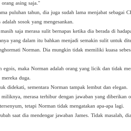
 orang asing saja."
Bab 33 
lama puluhan tahun, dia juga sudah lama menjabat sebagai CE
 adalah sosok yang mengesankan.
Bab 34 
masih saja merasa sulit bernapas ketika dia berada di hadapa
nya yang dalam itu bahkan menjadi semakin sulit untuk dit
Bab 35 
ghormati Norman. Dia mungkin tidak memiliki kuasa sebesa
Bab 36 
n egois, maka Norman adalah orang yang licik dan tidak mem
g mereka duga.
Bab 37 
untuk didekati, sementara Norman tampak lembut dan elegan.
iliknya, merasa terhibur dengan jawaban yang diberikan ole
Bab 38 
tersenyum, tetapi Norman tidak mengatakan apa-apa lagi.
ubah saat dia mendengar jawaban James. Tidak masalah, dia
Bab 39 