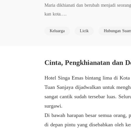
Maria dikhianati dan berubah menjadi seoran
kan kota.

Keluarga
Licik
Hubungan Suami
 Namun, enam tahun kemudian, dia kembali de
uat semua orang membayar apa yang telah me
 Dia hanya menerima bekerja dengan James un
cinta dan keinginan, tak satu pun dari mere
Hotel Singa Emas bintang lima di Kota
Tuan Sanjaya dijadwalkan untuk mengha
sangat cantik sudah tersebar luas. Selu
surgawi.
Di bawah harapan besar semua orang, pi
di depan pintu yang disebabkan oleh k