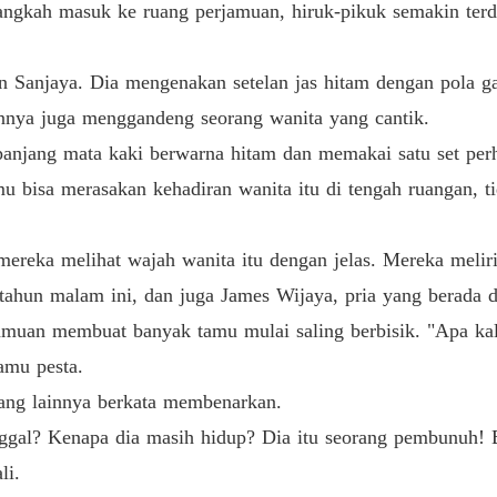
angkah masuk ke ruang perjamuan, hiruk-pikuk semakin terde
Bab 13 
Sanjaya. Dia mengenakan setelan jas hitam dengan pola gar
annya juga menggandeng seorang wanita yang cantik.
Bab 14 
jang mata kaki berwarna hitam dan memakai satu set perhias
u bisa merasakan kehadiran wanita itu di tengah ruangan, t
Bab 15 
mereka melihat wajah wanita itu dengan jelas. Mereka melir
Bab 16 
tahun malam ini, dan juga James Wijaya, pria yang berada di
amuan membuat banyak tamu mulai saling berbisik. "Apa kal
Bab 17 
tamu pesta.
rang lainnya berkata membenarkan.
Bab 18 
ggal? Kenapa dia masih hidup? Dia itu seorang pembunuh! 
li.