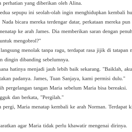
 perhatian yang diberikan oleh Alina.
edua sepupu ini seolah-olah ingin menghidupkan kembali hub
. Nada bicara mereka terdengar datar, perkataan mereka pun 
menatap ke arah James. Dia memberikan saran dengan penuh
 untuk mengobrol?"
a langsung menolak tanpa ragu, terdapat rasa jijik di tatapan
an dingin dibanding sebelumnya.
ana hatinya menjadi jauh lebih baik sekarang. "Baiklah, ak
takan padanya. James, Tuan Sanjaya, kami permisi dulu."
aih pergelangan tangan Maria sebelum Maria bisa bereaksi.
uk dan berkata, "Pergilah."
m pergi, Maria menatap kembali ke arah Norman. Terdapat ki
atkan agar Maria tidak perlu khawatir mengenai dirinya.