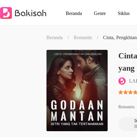
Beranda
Genre
Siklus
Beranda
/
Romantis
/
Cinta, Pengkhia
Cint
yang
LA
Romantis
5
B